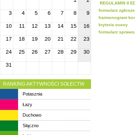
1
2
REGULAMIN II 
formularz zgłosz
3
4
5
6
7
8
9
harmonogram ko
kryteria oceny
10
11
12
13
14
15
16
formularz spraw
17
18
19
20
21
22
23
24
25
26
27
28
29
30
31
RANKING AKTYWNOŚCI SOŁECTW
Potasznia
Łazy
Duchowo
Słączno