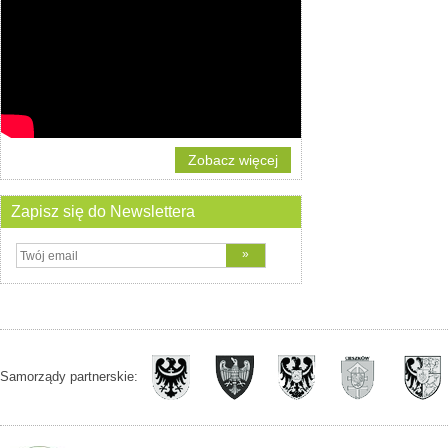
Zobacz więcej
Zapisz się do Newslettera
Samorządy partnerskie: