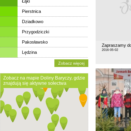
Łąki
Pierstnica
Dziadkowo
Przygodziczki
Pakosławsko
Zapraszamy do
2016-05-02
Lędzina
Zobacz więcej
Zobacz na mapie Doliny Baryczy, gdzie
znajdują się aktywne sołectwa