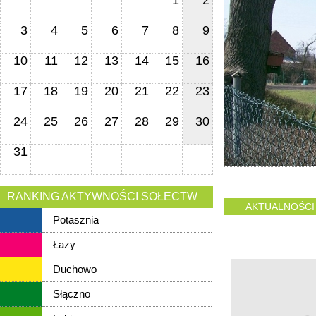
1
2
3
4
5
6
7
8
9
10
11
12
13
14
15
16
17
18
19
20
21
22
23
24
25
26
27
28
29
30
31
RANKING AKTYWNOŚCI SOŁECTW
AKTUALNOŚCI
Potasznia
Łazy
Duchowo
Słączno