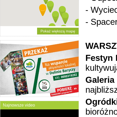
- Wycie
- Spacer
Pokaż większą mapę
WARSZ
Festyn 
kultywu
Galeria
najbliżs
Ogródk
Najnowsze video
bioróżno