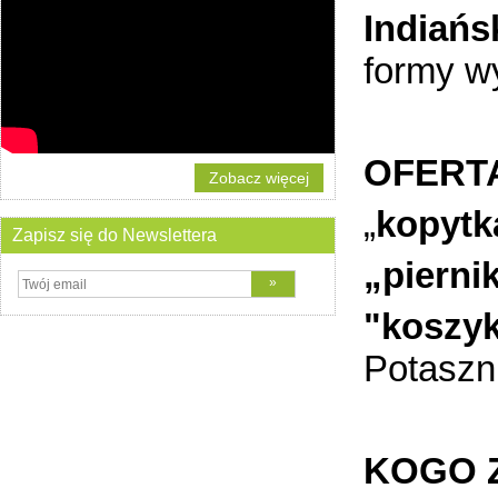
Indiańs
formy w
OFERT
Zobacz więcej
„
kopytk
Zapisz się do Newslettera
„pierni
"koszyk
Potaszni
KOGO 