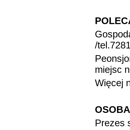
POLEC
Gospoda
/tel.728
Peonsjo
miejsc 
Więcej 
OSOBA
Prezes s