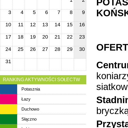
POTAS
1
2
KOŃS
3
4
5
6
7
8
9
10
11
12
13
14
15
16
17
18
19
20
21
22
23
OFERT
24
25
26
27
28
29
30
31
Centru
koniarz
RANKING AKTYWNOŚCI SOŁECTW
siatkow
Potasznia
Stadni
Łazy
bryczką
Duchowo
Słączno
Przyst