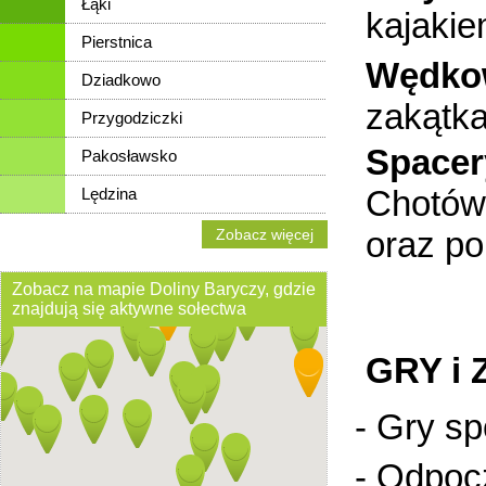
Łąki
kajaki
Pierstnica
Wędko
Dziadkowo
zakątka
Przygodziczki
Spacery
Pakosławsko
Chotów 
Lędzina
oraz pob
Zobacz więcej
Zobacz na mapie Doliny Baryczy, gdzie
znajdują się aktywne sołectwa
GRY i
- Gry sp
- Odpoc