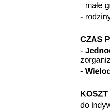
- małe 
- rodzin
CZAS 
-
Jedno
zorgani
- Wiel
KOSZT
do indy