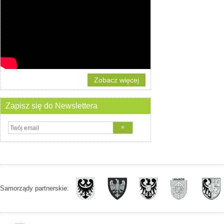
Zobacz więcej
Zapisz się do Newslettera
Samorządy partnerskie: