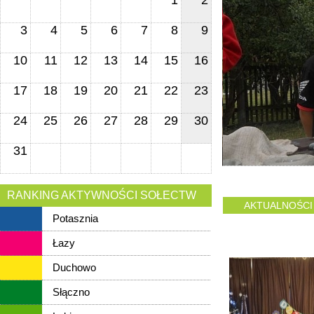
1
2
3
4
5
6
7
8
9
10
11
12
13
14
15
16
17
18
19
20
21
22
23
24
25
26
27
28
29
30
31
RANKING AKTYWNOŚCI SOŁECTW
AKTUALNOŚCI
Potasznia
Łazy
Duchowo
Słączno