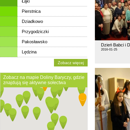
Łąki
Pierstnica
Dziadkowo
Przygodziczki
Pakosławsko
Dzień Babci i 
2016-01-25
Lędzina
Zobacz więcej
Zobacz na mapie Doliny Baryczy, gdzie
znajdują się aktywne sołectwa