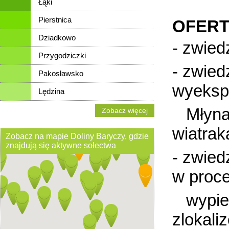
Łąki
Pierstnica
OFERT
Dziadkowo
- zwied
Przygodziczki
- zwied
Pakosławsko
wyeksp
Lędzina
Młynar
Zobacz więcej
wiatrak
Zobacz na mapie Doliny Baryczy, gdzie
znajdują się aktywne sołectwa
- zwied
w proc
wypiek
zlokali