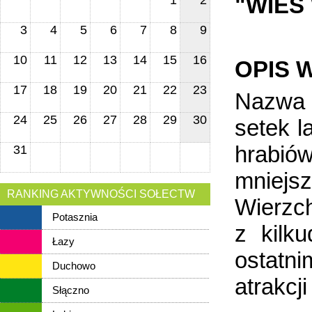
"WIEŚ
1
2
3
4
5
6
7
8
9
10
11
12
13
14
15
16
OPIS W
17
18
19
20
21
22
23
Nazwa 
24
25
26
27
28
29
30
setek l
hrabió
31
mniej
RANKING AKTYWNOŚCI SOŁECTW
Wierzch
Potasznia
z kilk
Łazy
ostatni
Duchowo
atrakcj
Słączno