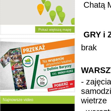
Chatą 
Pokaż większą mapę
GRY i
brak
WARSZ
- zajęci
samodzi
wietrze
Najnowsze video