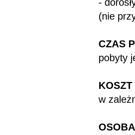
- doros
(nie prz
CZAS 
pobyty 
KOSZT
w zależ
OSOBA