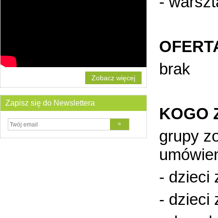
- warsz
OFERT
brak
Zobacz więcej
Zapisz się do Newslettera
KOGO 
grupy z
umówien
- dzieci
- dzieci