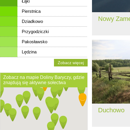
Łąki
Pierstnica
Nowy Zam
Dziadkowo
Przygodziczki
Pakosławsko
Lędzina
Zobacz więcej
Zobacz na mapie Doliny Baryczy, gdzie
znajdują się aktywne sołectwa
Duchowo