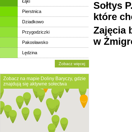
Łąki
Sołtys P
Pierstnica
które ch
Dziadkowo
Zajęcia
Przygodziczki
w Żmigr
Pakosławsko
Lędzina
Zobacz więcej
Zobacz na mapie Doliny Baryczy, gdzie
znajdują się aktywne sołectwa