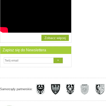
Zobacz więcej
Zapisz się do Newslettera
Samorządy partnerskie: