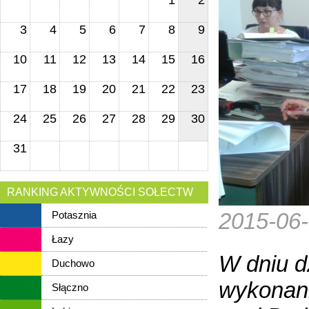
1
2
3
4
5
6
7
8
9
10
11
12
13
14
15
16
17
18
19
20
21
22
23
24
25
26
27
28
29
30
31
RANKING AKTYWNOŚCI SOŁECTW
2015-06
Potasznia
Łazy
W dniu d
Duchowo
wykonani
Słączno