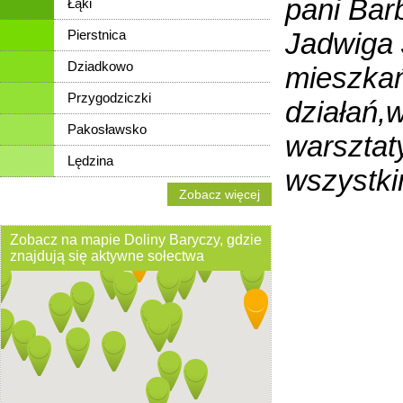
pani Bar
Łąki
Pierstnica
Jadwiga 
Dziadkowo
mieszkań
Przygodziczki
działań,
Pakosławsko
warsztaty
Lędzina
wszystki
Zobacz więcej
Zobacz na mapie Doliny Baryczy, gdzie
znajdują się aktywne sołectwa