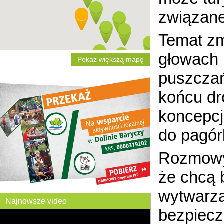
związane
Temat zm
głowach 
Pokaż większą mapę
puszczań
końcu dr
koncepcj
do pagór
Rozmowy 
że chcą 
wytwarza
Najnowsze video
bezpiecz