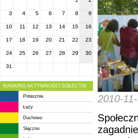
1
2
3
4
5
6
7
8
9
10
11
12
13
14
15
16
17
18
19
20
21
22
23
24
25
26
27
28
29
30
31
RANKING AKTYWNOŚCI SOŁECTW
2010-11
Potasznia
Łazy
Społeczn
Duchowo
zagadnie
Słączno