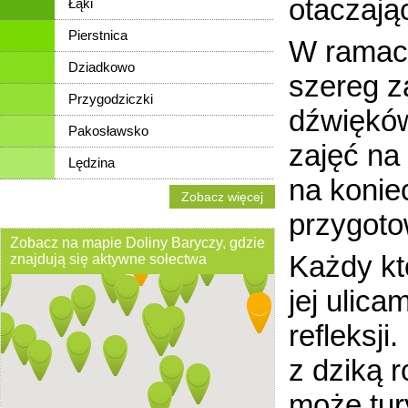
otaczają
Łąki
Pierstnica
W ramach
Dziadkowo
szereg z
Przygodziczki
dźwięków
Pakosławsko
zajęć na
Lędzina
na konie
Zobacz więcej
przygoto
Zobacz na mapie Doliny Baryczy, gdzie
Każdy kt
znajdują się aktywne sołectwa
jej ulica
refleksj
z dziką 
może tur