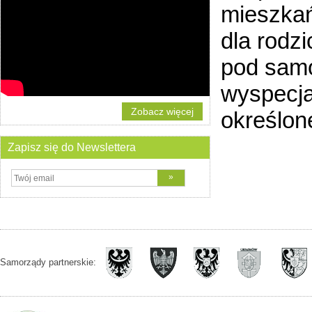
mieszkań
dla rodz
pod samo
wyspecjal
Zobacz więcej
określon
Zapisz się do Newslettera
Samorządy partnerskie: