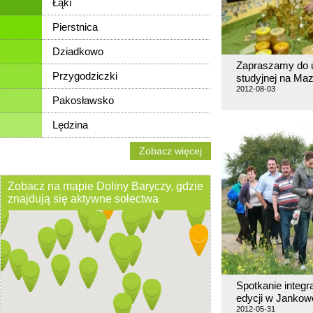
Łąki
Pierstnica
Dziadkowo
Zapraszamy do u
Przygodziczki
studyjnej na Ma
2012-08-03
Pakosławsko
Lędzina
Zobacz więcej
Zobacz na mapie Doliny Baryczy, gdzie
znajdują się aktywne sołectwa
Spotkanie integra
edycji w Jankow
2012-05-31