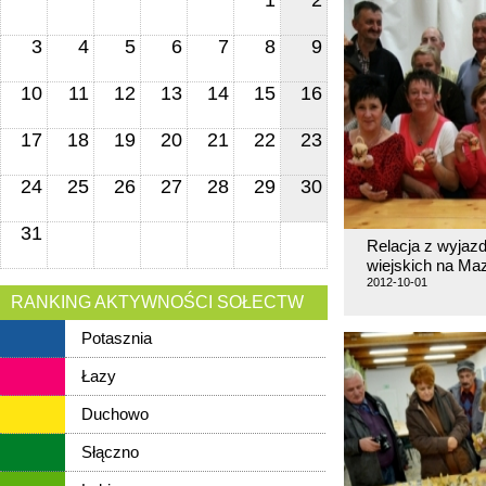
1
2
3
4
5
6
7
8
9
10
11
12
13
14
15
16
17
18
19
20
21
22
23
24
25
26
27
28
29
30
31
Relacja z wyjazd
wiejskich na Maz
2012-10-01
RANKING AKTYWNOŚCI SOŁECTW
Potasznia
Łazy
Duchowo
Słączno