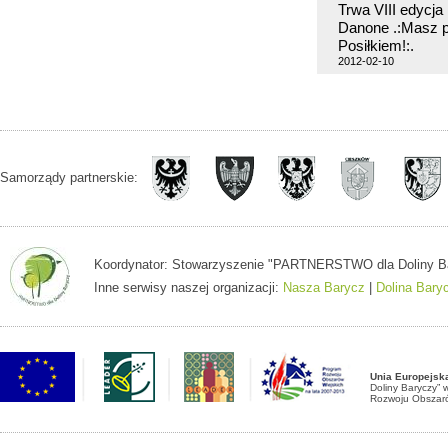
Trwa VIII edycj
Danone .:Masz p
Posiłkiem!:.
2012-02-10
Samorządy partnerskie:
Koordynator: Stowarzyszenie "PARTNERSTWO dla Doliny Baryc
Inne serwisy naszej organizacji:
Nasza Barycz
|
Dolina Bary
Unia Europejsk
Doliny Baryczy”
Rozwoju Obszaró