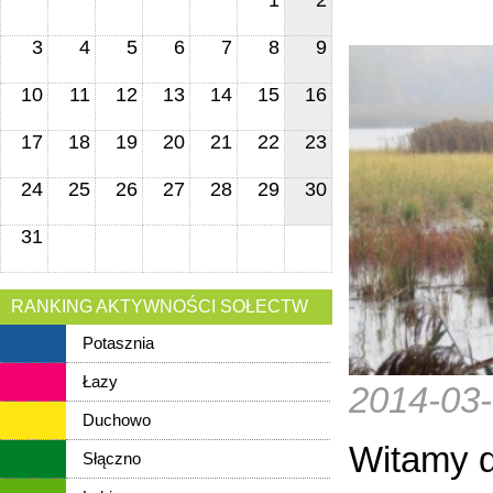
1
2
3
4
5
6
7
8
9
10
11
12
13
14
15
16
17
18
19
20
21
22
23
24
25
26
27
28
29
30
31
RANKING AKTYWNOŚCI SOŁECTW
Potasznia
Łazy
2014-03
Duchowo
Witamy d
Słączno