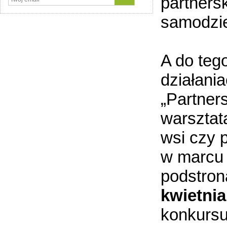
partners
samodzie
A do teg
działani
„Partner
warsztat
wsi czy 
w marcu 
podstron
kwietnia
konkursu