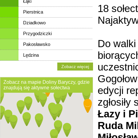
Łąki
18 sołect
Pierstnica
Najaktyw
Dziadkowo
Przygodziczki
Do walki 
Pakosławsko
biorącyc
Lędzina
uczestni
Zobacz więcej
Gogołowi
Zobacz na mapie Doliny Baryczy, gdzie
edycji r
znajdują się aktywne sołectwa
zgłosiły 
Łazy i P
Ruda Mi
Miłosła