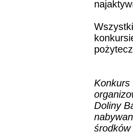
najaktyw
Wszystk
konkursi
pożytecz
Konkurs 
organizo
Doliny B
nabywani
środków 