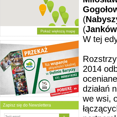
Gogołow
(
Nabysz
(
Janków
Pokaż większą mapę
W tej ed
Rozstrzy
2014 odb
oceniane
działań 
we wsi, 
Zapisz się do Newslettera
łączącyc