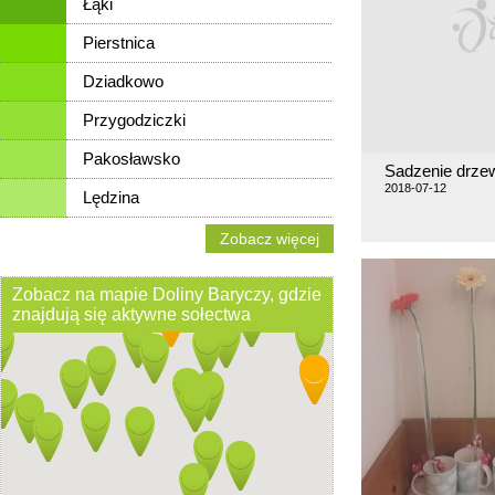
Łąki
Pierstnica
Dziadkowo
Przygodziczki
Pakosławsko
Sadzenie drze
2018-07-12
Lędzina
Zobacz więcej
Zobacz na mapie Doliny Baryczy, gdzie
znajdują się aktywne sołectwa